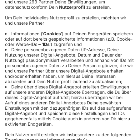
Endlich wieder ein Job: Im Kampf gegen
Langzeitarbeitslosigkeit bekommt der Kreis Siegen-
Wittgenstein 13,2 Millionen Euro vom Bund. Das
meldet die Industriegewerkschaft Bauen-Agrar-
Umwelt. Die Gewerkschaft beruft sich auf Zahlen aus
dem Bundesarbeitsministerium. Mit dem Geld sollen
bis zum Jahr 2022 vor allem Lohnzuschüsse für
Unternehmen bezahlt werden, die Langzeitarbeitslose
regulär einstellen. Laut Bundesarbeitsagentur gibt es
in Siegen-Wittgenstein derzeit rund 2440
Langzeitarbeitslose. Ihre Zahl sei in den letzten zehn
Jahren zwar gesunken, mit Blick auf die gute Lage am
Arbeitsmarkt aber immer noch zu hoch, heißt es von
der IG Bau. Die Jobcenter in ganz NRW erhalten im
Rahmen des „Teilhabechancengesetzes“ knapp 1,4
Milliarden Euro zur Förderung von