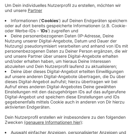
Seit zwei Jahren gibt es in Burbach nun schon das
Flüchtlings-Sprachcafé. Das Café wird vom
sogenannten Arbeitskreis Migration und Integration
geleitet und bietet ein mal wöchentlich
Sprachunterricht für Flüchtlinge. Außerdem soll es
dem Austausch zwischen Geflüchteten und Burbacher
Bürgern dienen. Rund 15 ehrenamtliche Mitarbeiter
unterstützen diese Menschen und somit gleichzeitig
auch die Behörden.
Anzeige