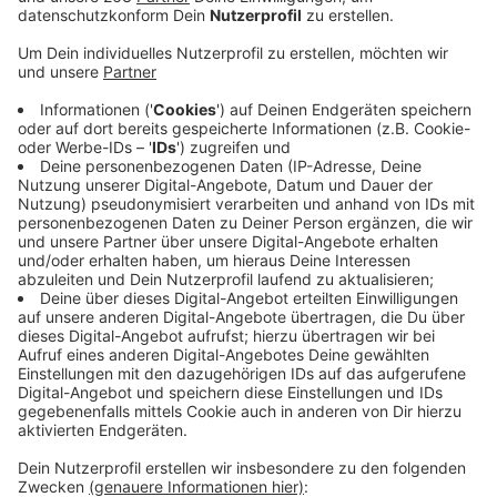
Anzeige
Seit 10 Jahren gibt es in Siegen ein
Repair-Café
.
Betrieben wird es vom Verein “Alteraktiv” um Klaus
Reifenrath. Die ehrenamtlichen Hobby-Schrauber
reparieren kostenlos defekte elektrische Kleingeräte,
aber auch Fahrräder. Seit Neuestem in der Sandstraße
26.
Nicht repariert werden große Elektrogeräte wie
Wasch- und Spülmaschinen. Gesucht werden gerade
nicht mehr benötigte Kinderfahrräder, die in der
Fahrradwerkstatt in Schuss gebracht und dann an
Bedürftige verschenkt werden.